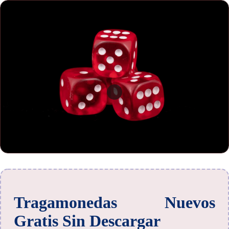
Tragamonedas Nuevos
Gratis Sin Descargar