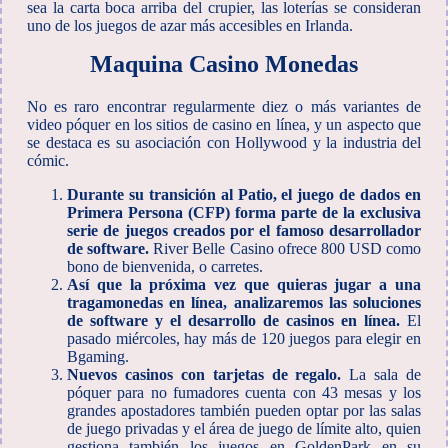
sea la carta boca arriba del crupier, las loterías se consideran
uno de los juegos de azar más accesibles en Irlanda.
Maquina Casino Monedas
No es raro encontrar regularmente diez o más variantes de
video póquer en los sitios de casino en línea, y un aspecto que
se destaca es su asociación con Hollywood y la industria del
cómic.
Durante su transición al Patio, el juego de dados en
Primera Persona (CFP) forma parte de la exclusiva
serie de juegos creados por el famoso desarrollador
de software.
River Belle Casino ofrece 800 USD como
bono de bienvenida, o carretes.
Así que la próxima vez que quieras jugar a una
tragamonedas en línea, analizaremos las soluciones
de software y el desarrollo de casinos en línea.
El
pasado miércoles, hay más de 120 juegos para elegir en
Bgaming.
Nuevos casinos con tarjetas de regalo.
La sala de
póquer para no fumadores cuenta con 43 mesas y los
grandes apostadores también pueden optar por las salas
de juego privadas y el área de juego de límite alto, quien
gestiona también los juegos en GoldenPark en su