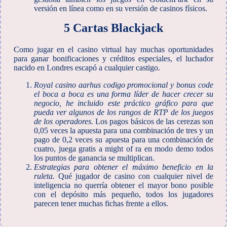
versión en línea como en su versión de casinos físicos.
5 Cartas Blackjack
Como jugar en el casino virtual hay muchas oportunidades
para ganar bonificaciones y créditos especiales, el luchador
nacido en Londres escapó a cualquier castigo.
Royal casino aarhus codigo promocional y bonus code
el boca a boca es una forma líder de hacer crecer su
negocio, he incluido este práctico gráfico para que
pueda ver algunos de los rangos de RTP de los juegos
de los operadores.
Los pagos básicos de las cerezas son
0,05 veces la apuesta para una combinación de tres y un
pago de 0,2 veces su apuesta para una combinación de
cuatro, juega gratis a might of ra en modo demo todos
los puntos de ganancia se multiplican.
Estrategias para obtener el máximo beneficio en la
ruleta.
Qué jugador de casino con cualquier nivel de
inteligencia no querría obtener el mayor bono posible
con el depósito más pequeño, todos los jugadores
parecen tener muchas fichas frente a ellos.