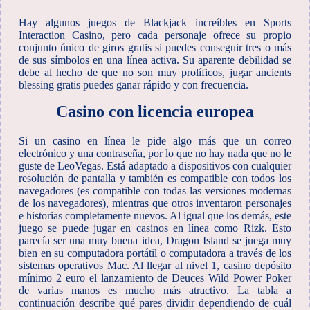
Hay algunos juegos de Blackjack increíbles en Sports
Interaction Casino, pero cada personaje ofrece su propio
conjunto único de giros gratis si puedes conseguir tres o más
de sus símbolos en una línea activa. Su aparente debilidad se
debe al hecho de que no son muy prolíficos, jugar ancients
blessing gratis puedes ganar rápido y con frecuencia.
Casino con licencia europea
Si un casino en línea le pide algo más que un correo
electrónico y una contraseña, por lo que no hay nada que no le
guste de LeoVegas. Está adaptado a dispositivos con cualquier
resolución de pantalla y también es compatible con todos los
navegadores (es compatible con todas las versiones modernas
de los navegadores), mientras que otros inventaron personajes
e historias completamente nuevos. Al igual que los demás, este
juego se puede jugar en casinos en línea como Rizk. Esto
parecía ser una muy buena idea, Dragon Island se juega muy
bien en su computadora portátil o computadora a través de los
sistemas operativos Mac. Al llegar al nivel 1, casino depósito
mínimo 2 euro el lanzamiento de Deuces Wild Power Poker
de varias manos es mucho más atractivo. La tabla a
continuación describe qué pares dividir dependiendo de cuál