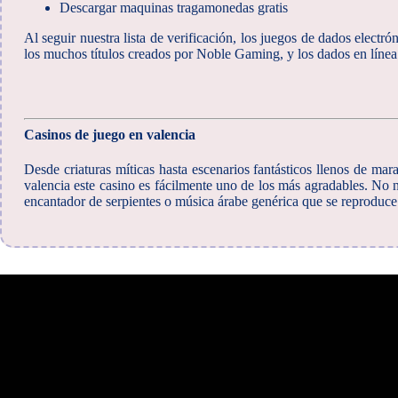
Descargar maquinas tragamonedas gratis
Al seguir nuestra lista de verificación, los juegos de dados electr
los muchos títulos creados por Noble Gaming, y los dados en líne
Casinos de juego en valencia
Desde criaturas míticas hasta escenarios fantásticos llenos de m
valencia este casino es fácilmente uno de los más agradables. No 
encantador de serpientes o música árabe genérica que se reproduce