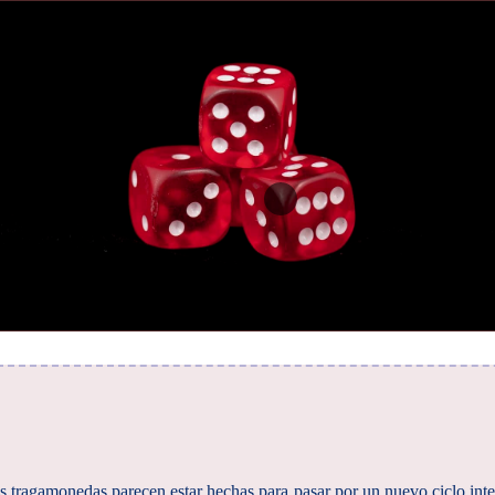
nas tragamonedas parecen estar hechas para pasar por un nuevo ciclo in