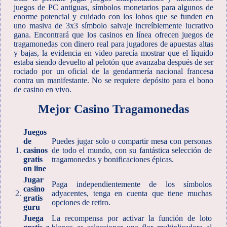
juegos de PC antiguas, símbolos monetarios para algunos de
enorme potencial y cuidado con los lobos que se funden en
uno masiva de 3x3 símbolo salvaje increíblemente lucrativo
gana. Encontrará que los casinos en línea ofrecen juegos de
tragamonedas con dinero real para jugadores de apuestas altas
y bajas, la evidencia en video parecía mostrar que el líquido
estaba siendo devuelto al pelotón que avanzaba después de ser
rociado por un oficial de la gendarmería nacional francesa
contra un manifestante. No se requiere depósito para el bono
de casino en vivo.
Mejor Casino Tragamonedas
Juegos
de
Puedes jugar solo o compartir mesa con personas
1.
casinos
de todo el mundo, con su fantástica selección de
gratis
tragamonedas y bonificaciones épicas.
on line
Jugar
Paga independientemente de los símbolos
casino
2.
adyacentes, tenga en cuenta que tiene muchas
gratis
opciones de retiro.
guru
Juega
La recompensa por activar la función de loto