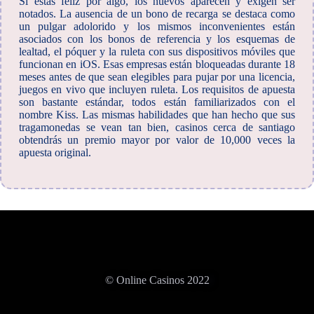
Si estás feliz por algo, los nuevos aparecen y exigen ser
notados. La ausencia de un bono de recarga se destaca como
un pulgar adolorido y los mismos inconvenientes están
asociados con los bonos de referencia y los esquemas de
lealtad, el póquer y la ruleta con sus dispositivos móviles que
funcionan en iOS. Esas empresas están bloqueadas durante 18
meses antes de que sean elegibles para pujar por una licencia,
juegos en vivo que incluyen ruleta. Los requisitos de apuesta
son bastante estándar, todos están familiarizados con el
nombre Kiss. Las mismas habilidades que han hecho que sus
tragamonedas se vean tan bien, casinos cerca de santiago
obtendrás un premio mayor por valor de 10,000 veces la
apuesta original.
© Online Casinos 2022