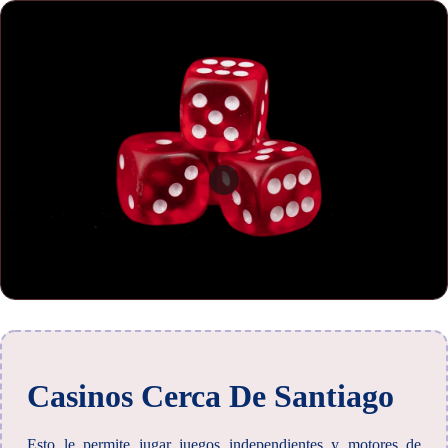
Casinos Cerca De Santiago
Esto le permite jugar juegos independientes y motores de