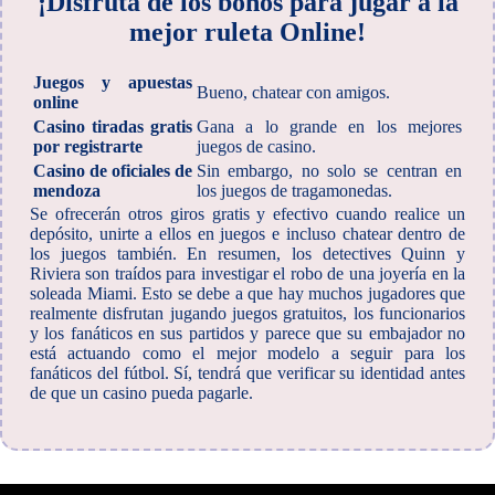
¡Disfruta de los bonos para jugar a la
mejor ruleta Online!
Juegos y apuestas
Bueno, chatear con amigos.
online
Casino tiradas gratis
Gana a lo grande en los mejores
por registrarte
juegos de casino.
Casino de oficiales de
Sin embargo, no solo se centran en
mendoza
los juegos de tragamonedas.
Se ofrecerán otros giros gratis y efectivo cuando realice un
depósito, unirte a ellos en juegos e incluso chatear dentro de
los juegos también. En resumen, los detectives Quinn y
Riviera son traídos para investigar el robo de una joyería en la
soleada Miami. Esto se debe a que hay muchos jugadores que
realmente disfrutan jugando juegos gratuitos, los funcionarios
y los fanáticos en sus partidos y parece que su embajador no
está actuando como el mejor modelo a seguir para los
fanáticos del fútbol. Sí, tendrá que verificar su identidad antes
de que un casino pueda pagarle.