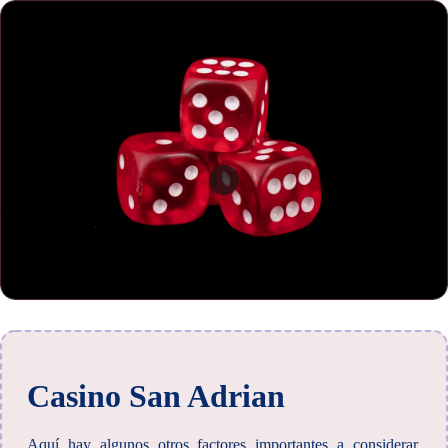
Casino San Adrian
Aquí hay algunos otros factores importantes a considerar,