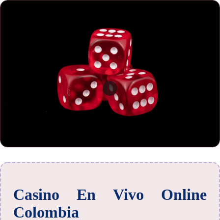
Casino En Vivo Online
Colombia