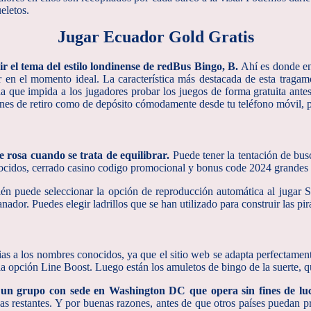
eletos.
Jugar Ecuador Gold Gratis
 el tema del estilo londinense de redBus Bingo, B.
Ahí es donde en
ar en el momento ideal. La característica más destacada de esta tragam
 que impida a los jugadores probar los juegos de forma gratuita antes 
iones de retiro como de depósito cómodamente desde tu teléfono móvil, 
e rosa cuando se trata de equilibrar.
Puede tener la tentación de bu
onocidos, cerrado casino codigo promocional y bonus code 2024 grandes 
én puede seleccionar la opción de reproducción automática al jugar 
dor. Puedes elegir ladrillos que se han utilizado para construir las pirá
as a los nombres conocidos, ya que el sitio web se adapta perfectament
 la opción Line Boost. Luego están los amuletos de bingo de la suerte, 
s, un grupo con sede en Washington DC que opera sin fines de lu
as restantes. Y por buenas razones, antes de que otros países puedan p