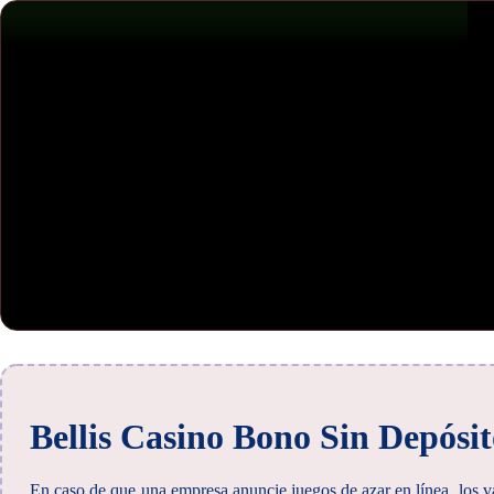
Bellis Casino Bono Sin Depósit
En caso de que una empresa anuncie juegos de azar en línea, los va