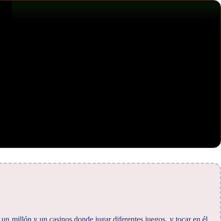
un millón y un casinos donde jugar diferentes juegos, y tocar en él