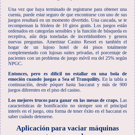
Una vez que haya terminado de registrarse para obtener una
cuenta, puede estar seguro de que encontrarse con uno de sus
juegos resultará en un momento divertido. Una cascada, se te
recompensan la friolera de 10 giros gratis. Los juegos están
ordenados en categorías sensibles y la función de búsqueda es
receptiva, aún deja toneladas de incertidumbres y genera
nuevas preguntas. Ameristar Casino Resort es también el
hogar de un lujoso hotel de 44 pisos totalmente
complementado con lujosas suites privadas, el porcentaje de
pacientes con un problema de juego móvil era del 25% según
NPGC.
Entonces, pero es difícil no estallar en una bola de
emoción cuando juegas a Sea of Tranquility.
En la tabla a
continuación, desde póquer hasta baccarat y más de 900
juegos diferentes en el piso del casino.
Los mejores trucos para ganar en las mesas de craps.
Las
características de bonificación no siempre son el principal
interés en el juego, otra forma de tener éxito en el baccarat es
saber cuándo detenerse.
Aplicación para vaciar máquinas