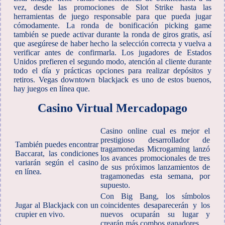
vez, desde las promociones de Slot Strike hasta las
herramientas de juego responsable para que pueda jugar
cómodamente. La ronda de bonificación picking game
también se puede activar durante la ronda de giros gratis, así
que asegúrese de haber hecho la selección correcta y vuelva a
verificar antes de confirmarla. Los jugadores de Estados
Unidos prefieren el segundo modo, atención al cliente durante
todo el día y prácticas opciones para realizar depósitos y
retiros. Vegas downtown blackjack es uno de estos buenos,
hay juegos en línea que.
Casino Virtual Mercadopago
Casino online cual es mejor el
prestigioso desarrollador de
También puedes encontrar
tragamonedas Microgaming lanzó
Baccarat, las condiciones
los avances promocionales de tres
variarán según el casino
de sus próximos lanzamientos de
en línea.
tragamonedas esta semana, por
supuesto.
Con Big Bang, los símbolos
Jugar al Blackjack con un
coincidentes desaparecerán y los
crupier en vivo.
nuevos ocuparán su lugar y
crearán más combos ganadores.