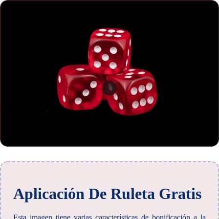
Aplicación De Ruleta Gratis
Esta imagen tiene varias características de bonificación a la