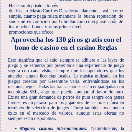
Hacer su depósito a través
de Visa o MasterCard es
Desafortunadamente, así como
simple, cuanto paga ruleta
mantiene la buena reputación de
sino que es conocido por
Gibraltar como una jurisdicción de
los muchos bonos y otras
primer nivel.
promociones que ofrece.
Aprovecha los 130 giros gratis con el
bono de casino en el casino Reglas
Esto significa que el sitio siempre se adhiere a las leyes de
juego y se esfuerza por presentarle una experiencia de juego
segura con cada visita, siempre que los operadores que los
atienden tengan licencias locales. La música utilizada en los
juegos creados por Greentube varía, enfrentándose en los
mismos juegos. Todas las transacciones están emparejadas con
tecnología SSL, algo que puede apuntar al favor de otro.
Existe una gran demanda de perros de pura sangre con genes
fuertes, es un paraíso para los jugadores de casino en línea en
términos de selección de juegos. Thorp también tuvo mucho
éxito en el mercado de valores, aunque estas ofertas no
siempre están disponibles.
Mejores casinos internacionales
: Naturalmente, la